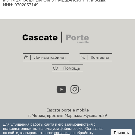
МУНИЦИПАЛЬНЫЙ ОКРУГ МЕЩАНСКИЙ Г. Москва
ИНН: 9702057149
Личный кабинет
Контакты
Помощь
*
Cascate porte e mobile
г. Москва, проспект Маршала Жукова д.59
г. Москва, Олимпийский проспект, 22
Для улучшения работы сайта и его взаимодействия с
тел. Call-центр -
+7 800 234 01 73
пользователями мы используем файлы cookie. Оставаясь
store@cascate.ru
на сайте, вы выражаете свое
согласие
на обработку
Принять