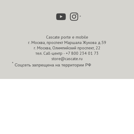
*
Cascate porte e mobile
г. Москва, проспект Маршала Жукова д.59
г. Москва, Олимпийский проспект, 22
тел. Call-центр -
+7 800 234 01 73
store@cascate.ru
*
Соцсеть запрещена на территории РФ